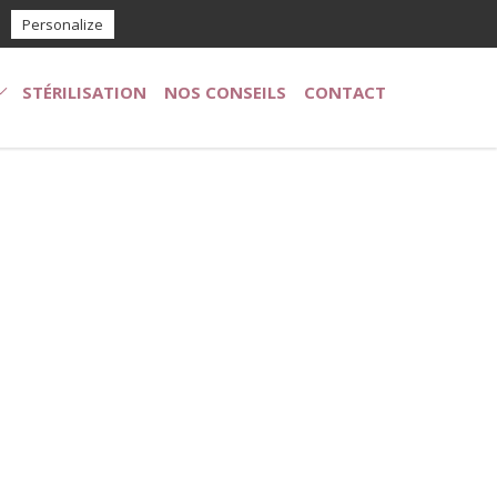
23.83
11 Chemin du Fort - 77170 Coubert
Personalize
STÉRILISATION
NOS CONSEILS
CONTACT
ption chiots / chiens
doption chatons / chats