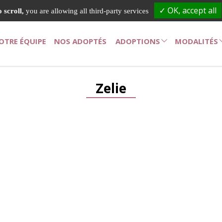
Demande de rappel
06.52.94.
✓ OK, accept all
 scroll,
you are allowing all third-party services
OTRE ÉQUIPE
NOS ADOPTÉS
ADOPTIONS
MODALITÉS
Adoption chatons / chats
Modalités ado
Zelie
Adoption chiots / chiens
Modalités d'a
Adoption NACS