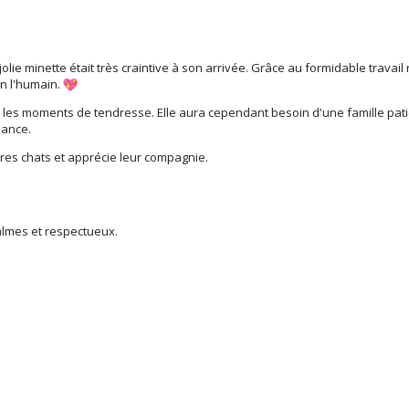
 jolie minette était très craintive à son arrivée. Grâce au formidable travai
n l'humain.
e les moments de tendresse. Elle aura cependant besoin d'une famille patie
iance.
tres chats et apprécie leur compagnie.
calmes et respectueux.