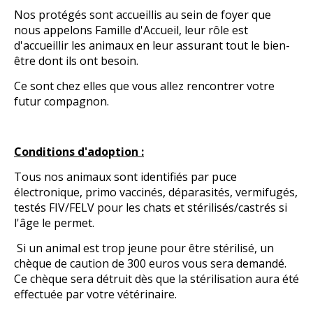
Nos protégés sont accueillis au sein de foyer que
nous appelons Famille d'Accueil, leur rôle est
d'accueillir les animaux en leur assurant tout le bien-
être dont ils ont besoin.
Ce sont chez elles que vous allez rencontrer votre
futur compagnon.
Conditions d'adoption :
Tous nos animaux sont identifiés par puce
électronique, primo vaccinés, déparasités, vermifugés,
testés FIV/FELV pour les chats et stérilisés/castrés si
l'âge le permet.
Si un animal est trop jeune pour être stérilisé, un
chèque de caution de 300 euros vous sera demand
é
.
Ce ch
è
que sera détruit d
è
s que la st
é
rilisation aura
é
t
é
effectu
é
e par votre v
é
t
é
rinaire.