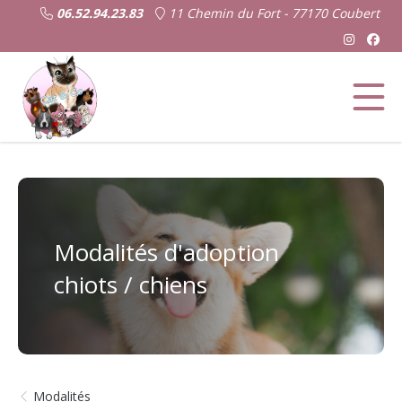
06.52.94.23.83
11 Chemin du Fort - 77170 Coubert
Modalités d'adoption
chiots / chiens
Modalités