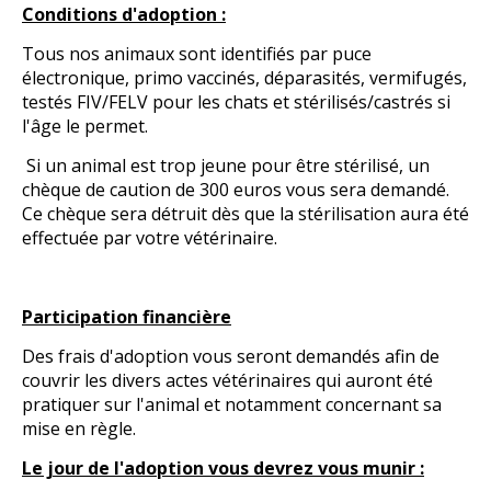
Conditions d'adoption :
Tous nos animaux sont identifiés par puce
électronique, primo vaccinés, déparasités, vermifugés,
testés FIV/FELV pour les chats et stérilisés/castrés si
l'âge le permet.
Si un animal est trop jeune pour être stérilisé, un
chèque de caution de 300 euros vous sera demand
é
.
Ce ch
è
que sera détruit d
è
s que la st
é
rilisation aura
é
t
é
effectu
é
e par votre v
é
t
é
rinaire.
Participation financière
Des frais d'adoption vous seront demandés afin de
couvrir les divers actes vétérinaires qui auront été
pratiquer sur l'animal et notamment concernant sa
mise en règle.
Le jour de l'adoption vous devrez vous munir :