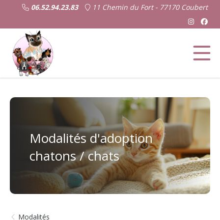
06.52.94.23.83
11 Chemin du Fort - 77170 Coubert
Modalités d'adoption
chatons / chats
Modalités